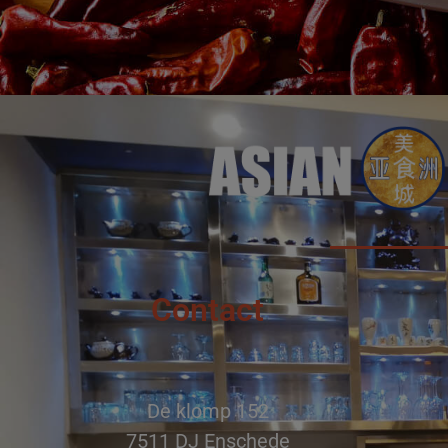
Contact
De klomp 152
7511 DJ Enschede