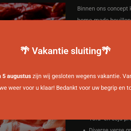
Binnen ons concept k
home-made bouillons,
aandacht zijn bereid
U heeft keuze uit di
🌴 Vakantie sluiting🌴
Verschillende v
wijze gesneden
/m 5 augustus
zijn wij gesloten wegens vakantie. V
Diverse vleesbal
we weer voor u klaar! Bedankt voor uw begrip en to
Uitgebreide keu
visballetjes)
Tofu- en soja p
Diverse verse g