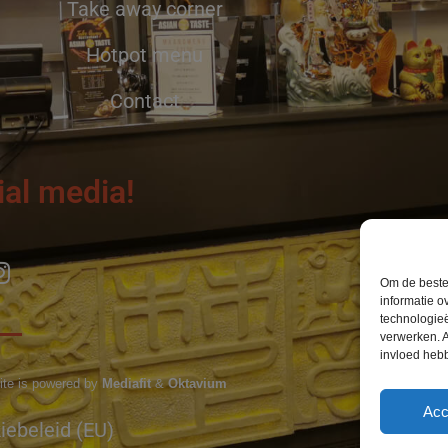
Take away corner
Hotpot menu
Contact
ial media!
Om de beste 
informatie o
technologieë
verwerken. A
invloed heb
ite is powered by
Mediafit
&
Oktavium
Acc
iebeleid (EU)