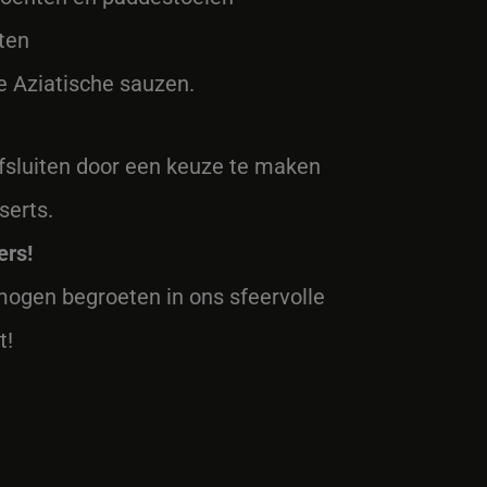
ten
e Aziatische sauzen.
afsluiten door een keuze te maken
serts.
ers!
mogen begroeten in ons sfeervolle
t!