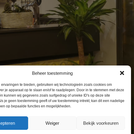
Beheer toestemming
ervaringen te bieden, gebruiken wij technologieën zoals cookies om
ver je apparaat op te slaan en/of te raadplegen. Door in te stemmen met deze
n kunnen wij gegevens zoals surfgedrag of unieke ID's op deze site
ls je geen toestemming geeft of uw toestemming intrekt, kan dit een nadelige
ben op bepaalde functies en mogelijkheden.
epteren
Weiger
Bekijk voorkeuren