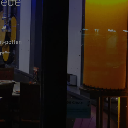
hede
ot-potten
te”.