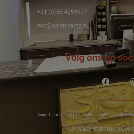
+31 (0)53 4359997
info@asian-taste.nl
Volg ons op soc
Asian Taste © 2026 | Alle rechten voorbehouden | Webs
Privacy Statement
Cook