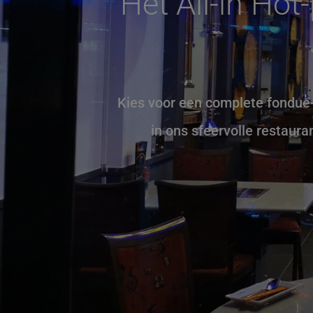
Hét All-in Hot
Kies voor een complete fondue-
in ons sfeervolle restaura