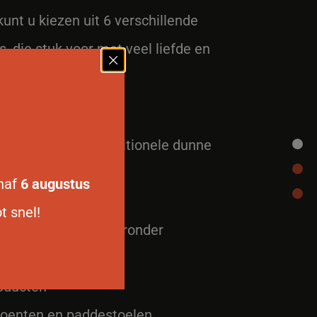
unt u kiezen uit 6 verschillende
 die stuk voor met veel liefde en
.
verse ingrediënten:
leessoorten. Op traditionele dunne
anaf
6 augustus
letjes
t snel!
ze uit Seafood (waaronder
roducten
roenten en paddestoelen