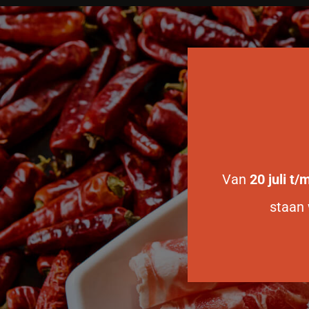
Van
20 juli t
staan 