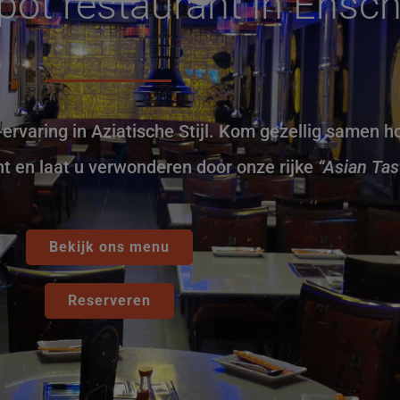
-pot restaurant in Ensc
ervaring in Aziatische Stijl. Kom gezellig samen h
nt en laat u verwonderen door onze rijke
“Asian Tas
Bekijk ons menu
Reserveren