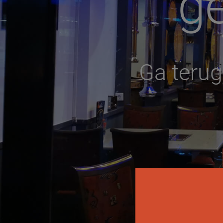
g
Ga teru