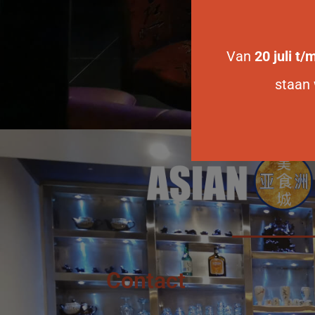
Van
20 juli t
staan 
Contact