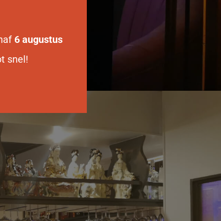
anaf
6 augustus
t snel!