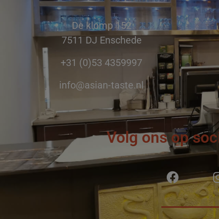
De klomp 152
7511 DJ Enschede
+31 (0)53 4359997
info@asian-taste.nl
Volg ons op soc