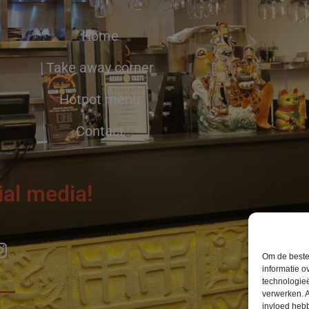
Home
Take away corner
Hotpot menu
Contact
ial media!
Om de beste 
informatie o
technologieë
verwerken. A
invloed heb