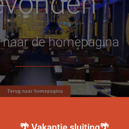
evonden
g naar de homepagina
Terug naar homepagina
🌴 Vakantie sluiting🌴