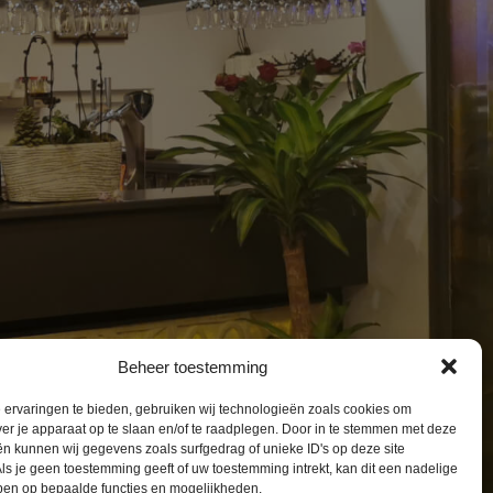
Beheer toestemming
ervaringen te bieden, gebruiken wij technologieën zoals cookies om
ver je apparaat op te slaan en/of te raadplegen. Door in te stemmen met deze
n kunnen wij gegevens zoals surfgedrag of unieke ID's op deze site
ls je geen toestemming geeft of uw toestemming intrekt, kan dit een nadelige
ben op bepaalde functies en mogelijkheden.