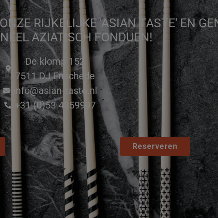
NZE RIJKELIJKE 'ASIAN TASTE' EN GE
ONEEL AZIATISCH FONDUEN!
De klomp 152
7511 DJ Enschede
info@asian-taste.nl
+31 (0)53 4359997
Reserveren