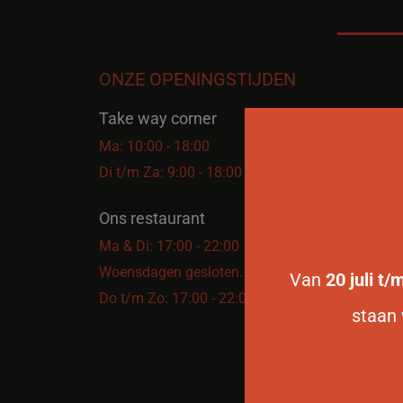
ONZE OPENINGSTIJDEN
Take way corner
Ma: 10:00 - 18:00
Di t/m Za: 9:00 - 18:00
Ons restaurant
Ma & Di: 17:00 - 22:00
Woensdagen gesloten.
Van
20 juli t
Do t/m Zo: 17:00 - 22:00
staan 