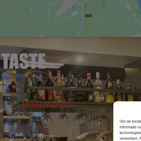
Informatie
Om de beste 
informatie o
technologieë
Home
verwerken. A