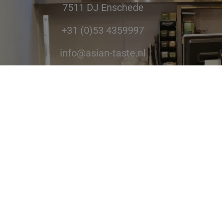
7511 DJ Enschede
+31 (0)53 4359997
info@asian-taste.nl
Volg ons op soc
Asian Taste © 2026 | Alle rechten voorbehouden | Webs