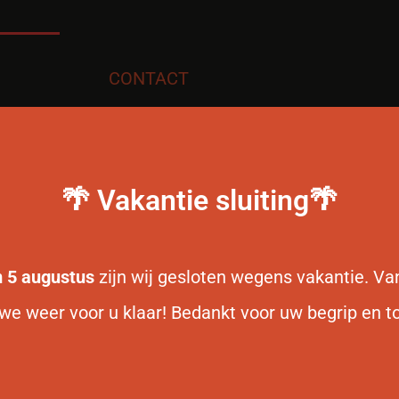
CONTACT
Bel ons:
+31 (0)53 4359997
Mail ons:
🌴 Vakantie sluiting🌴
info@asian-taste.nl
/m 5 augustus
zijn wij gesloten wegens vakantie. V
we weer voor u klaar! Bedankt voor uw begrip en to