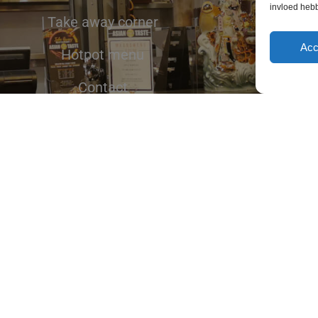
invloed heb
Take away corner
Acc
Hotpot menu
Contact
ial media!
ite is powered by
Mediafit
&
Oktavium