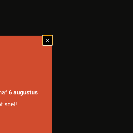
anaf
6 augustus
t snel!